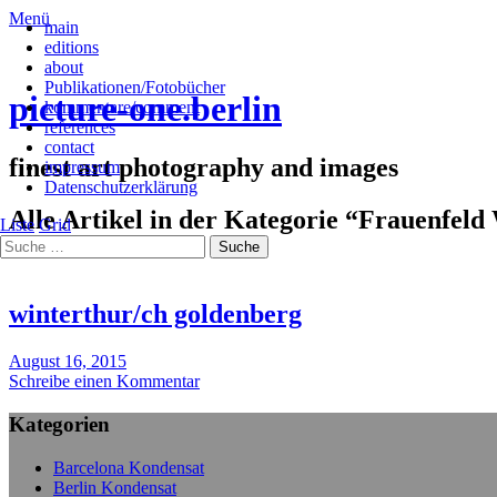
Menü
main
editions
about
Publikationen/Fotobücher
picture-one.berlin
kommentare/comment
references
contact
finest art photography and images
impressum
Datenschutzerklärung
Alle Artikel in der Kategorie “
Frauenfeld
Liste
Grid
winterthur/ch goldenberg
August 16, 2015
Schreibe einen Kommentar
Kategorien
Barcelona Kondensat
Berlin Kondensat