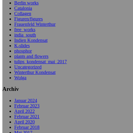
Berlin works
Catalonia
Collagen
Figuren/figures
Frauenfeld Winterthur
free_works
india_south
Indien Kondensat
K-slides
phosphor
plants and flowers
tulips_kondensat_mai_2017
Uncategorized
Winterthur Kondensat
Wolga
Archiv
Januar 2024
Februar 2023
April 2022
Februar 2021
April 2020
Februar 2018
Mai 2017