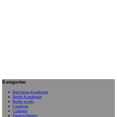
Kategorien
Barcelona Kondensat
Berlin Kondensat
Berlin works
Catalonia
Collagen
Figuren/figures